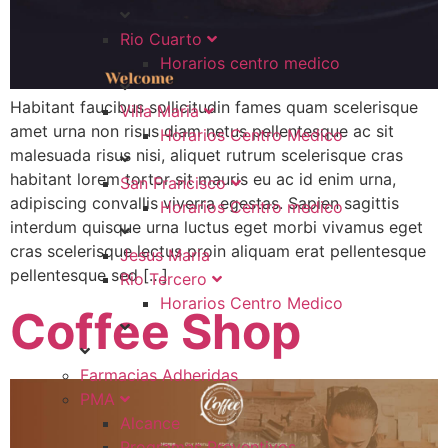
Rio Cuarto
Horarios centro medico
Habitant faucibus sollicitudin fames quam scelerisque
Villa Maria
amet urna non risus diam netus pellentesque ac sit
Horarios Centro Medico
malesuada risus nisi, aliquet rutrum scelerisque cras
habitant lorem tortor sit mauris eu ac id enim urna,
San Francisco
adipiscing convallis viverra egestas. Sapien sagittis
Horarios Centro medico
interdum quisque urna luctus eget morbi vivamus eget
cras scelerisque lectus proin aliquam erat pellentesque
Jesus Maria
pellentesque sed […]
Rio Tercero
Horarios Centro Medico
Coffee Shop
Farmacias Adheridas
PMA
Alcance
Programas Preventivos