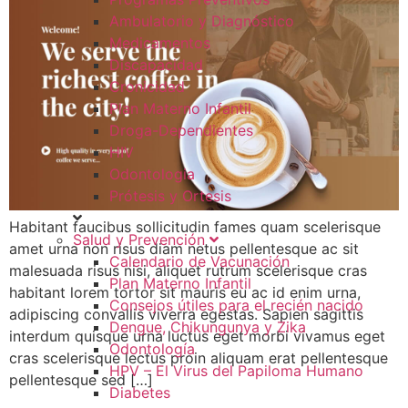
Ambulatorio y Diagnóstico
Medicamentos
Discapacidad
Cronicidad
Plan Materno Infantil
Droga-Dependientes
HIV
Odontologia
Prótesis y Ortesis
Habitant faucibus sollicitudin fames quam scelerisque
Salud y Prevención
amet urna non risus diam netus pellentesque ac sit
Calendario de Vacunación
malesuada risus nisi, aliquet rutrum scelerisque cras
Plan Materno Infantil
habitant lorem tortor sit mauris eu ac id enim urna,
Consejos útiles para el recién nacido
adipiscing convallis viverra egestas. Sapien sagittis
Dengue, Chikungunya y Zika
interdum quisque urna luctus eget morbi vivamus eget
Odontología
cras scelerisque lectus proin aliquam erat pellentesque
HPV – El Virus del Papiloma Humano
pellentesque sed […]
Diabetes